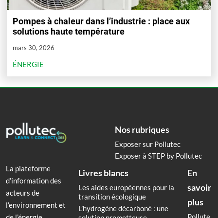
Pompes à chaleur dans l’industrie : place aux
solutions haute température
mars 30, 2026
ÉNERGIE
Nos rubriques
Exposer sur Pollutec
Exposer à STEP by Pollutec
La plateforme
Livres blancs
En
d’information des
savoir
Les aides européennes pour la
acteurs de
transition écologique
plus
l’environnement et
L’hydrogène décarboné : une
Pollute
de l’énergie.
solution prometteuse