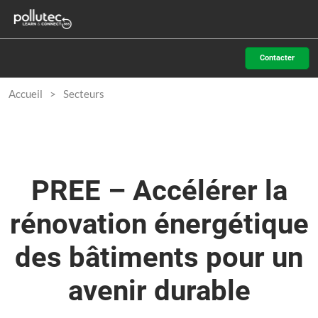
Accéder
N
au
d
contenu
p
Contacter
o
Accueil
Secteurs
PREE – Accélérer la
rénovation énergétique
des bâtiments pour un
avenir durable