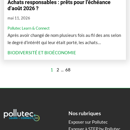
Achats responsables : prêts pour l’échéance
d’août 2026 ?
mai 11, 2026
Pollutec Learn & Connect
Après avoir changé de nom plusieurs fois au fil des ans selon
le degré d’intérêt qui leur était porté, les achats
responsables reviennent à l’honneur notamment du fait de
BIODIVERSITÉ ET BIOÉCONOMIE
l’échéance de mise en conformité fixée au 21 août prochain.
1
2
...
68
Nos rubriques
Exposer sur Pollutec
Exposer à STEP by Pollutec