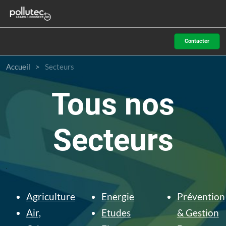
Accéder
N
au
d
contenu
p
Contacter
o
Accueil
Secteurs
Tous nos
Secteurs
Agriculture
Energie
Prévention
Air,
Etudes
& Gestion