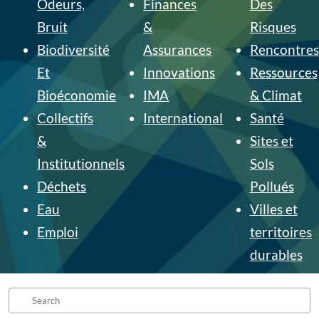
Odeurs,
Finances
Des
Bruit
&
Risques
Biodiversité
Assurances
Rencontres
Et
Innovations
Ressources
Bioéconomie
IMA
& Climat
Collectifs
International
Santé
&
Sites et
Institutionnels
Sols
Déchets
Pollués
Eau
Villes et
Emploi
territoires
durables