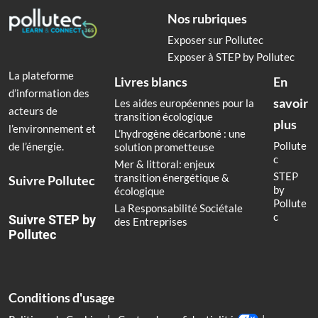
Nos rubriques
Exposer sur Pollutec
Exposer à STEP by Pollutec
La plateforme
Livres blancs
En
d’information des
savoir
Les aides européennes pour la
acteurs de
transition écologique
plus
l’environnement et
L’hydrogène décarboné : une
Pollute
de l’énergie.
solution prometteuse
c
Mer & littoral: enjeux
STEP
transition énergétique &
Suivre Pollutec
by
écologique
Pollute
La Responsabilité Sociétale
c
Suivre STEP by
des Entreprises
Pollutec
Conditions d'usage