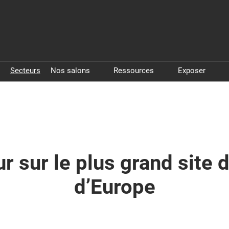
Secteurs
Nos salons
Ressources
Exposer
Pollutec
Livres blancs
Exposer à 
Step By Pollutec
Vidéos
Exposer à
 sur le plus grand site de
d’Europe