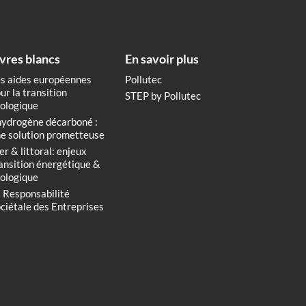
ivres blancs
En savoir plus
s aides européennes
Pollutec
ur la transition
STEP by Pollutec
ologique
hydrogène décarboné :
e solution prometteuse
r & littoral: enjeux
ansition énergétique &
ologique
 Responsabilité
ciétale des Entreprises