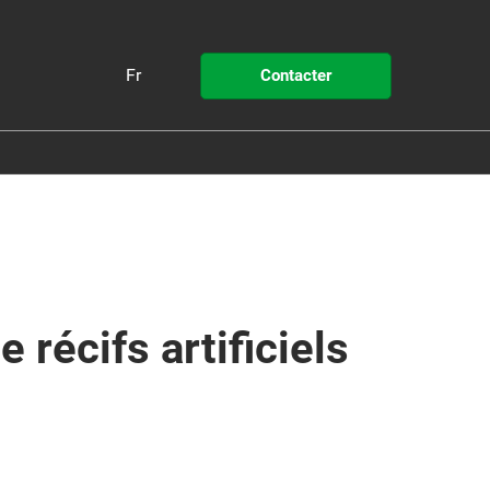
Fr
Contacter
Fr
En
Pollutec
 STEP by Pollutec
 récifs artificiels