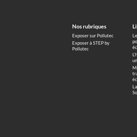
Nos rubriques
L
Exposer sur Pollutec
Le
po
Exposer à STEP by
éc
Pollutec
L’
un
Me
tr
éc
La
So