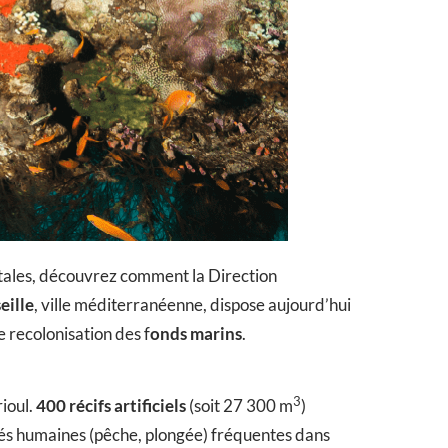
entales, découvrez comment la Direction
eille
, ville méditerranéenne, dispose aujourd’hui
 recolonisation des f
onds marins
.
3
rioul.
400 récifs artificiels
(soit 27 300 m
)
vités humaines (pêche, plongée) fréquentes dans