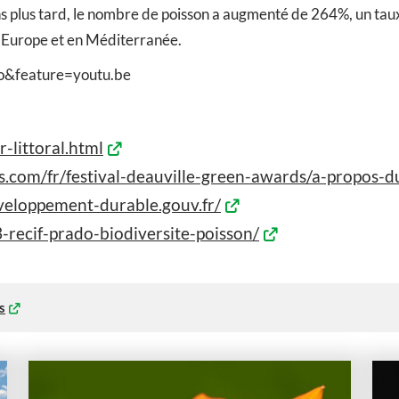
x ans plus tard, le nombre de poisson a augmenté de 264%, un ta
 Europe et en Méditerranée.
o&feature=youtu.be
-littoral.html
.com/fr/festival-deauville-green-awards/a-propos-du
veloppement-durable.gouv.fr/
-recif-prado-biodiversite-poisson/
s