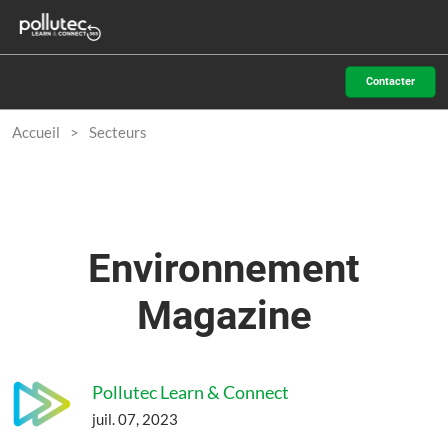
Accéder
N
au
d
contenu
p
Contacter
o
Accueil
Secteurs
Environnement
Magazine
Pollutec Learn & Connect
juil. 07, 2023