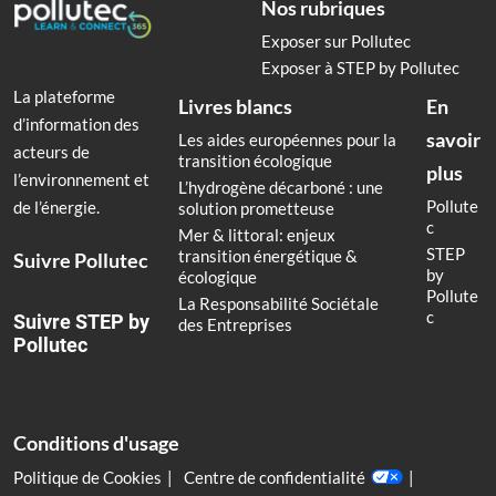
Nos rubriques
Exposer sur Pollutec
Exposer à STEP by Pollutec
La plateforme
Livres blancs
En
d’information des
savoir
Les aides européennes pour la
acteurs de
transition écologique
plus
l’environnement et
L’hydrogène décarboné : une
Pollute
de l’énergie.
solution prometteuse
c
Mer & littoral: enjeux
STEP
transition énergétique &
Suivre Pollutec
by
écologique
Pollute
La Responsabilité Sociétale
c
Suivre STEP by
des Entreprises
Pollutec
Conditions d'usage
Politique de Cookies
Centre de confidentialité