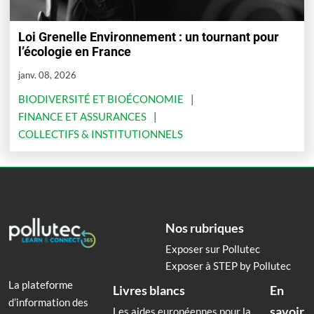
Loi Grenelle Environnement : un tournant pour
l’écologie en France
janv. 08, 2026
BIODIVERSITÉ ET BIOÉCONOMIE
FINANCE ET ASSURANCES
COLLECTIFS & INSTITUTIONNELS
Nos rubriques
Exposer sur Pollutec
Exposer à STEP by Pollutec
La plateforme
Livres blancs
En
d’information des
savoir
Les aides européennes pour la