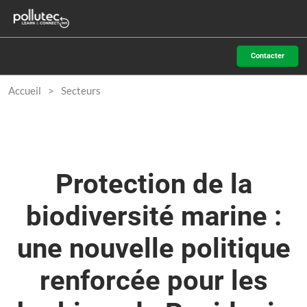
Accéder
N
au
d
contenu
p
Contacter
o
Accueil
Secteurs
Protection de la
biodiversité marine :
une nouvelle politique
renforcée pour les