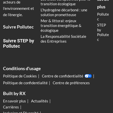
acteurs de
transition écologique
plus
l’environnement et
L’hydrogène décarboné : une
Pollute
de l’énergie.
solution prometteuse
c
Mer & littoral: enjeux
STEP
transition énergétique &
Suivre Pollutec
by
écologique
Pollute
La Responsabilité Sociétale
c
Suivre STEP by
des Entreprises
Pollutec
Conditions d'usage
Politique de Cookies
Centre de confidentialité
Politique de confidentialité
Centre de préférences
Built by RX
En savoir plus
Actualités
Carrières
Inclusion et Diversité