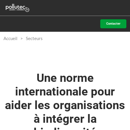
Accéder
N
au
d
contenu
p
Contacter
o
Accueil
Secteurs
Une norme
internationale pour
aider les organisations
à intégrer la