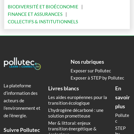
BIODIVERSITÉ ET BIOÉCONOMIE
FINANCE ET ASSURANCES
COLLECTIFS & INSTITUTIONNELS
Nos rubriques
Exposer sur Pollutec
Exposer à STEP by Pollutec
La plateforme
Livres blancs
En
d’information des
savoir
Les aides européennes pour la
acteurs de
transition écologique
plus
l’environnement et
L’hydrogène décarboné : une
Pollute
de l’énergie.
solution prometteuse
c
Mer & littoral: enjeux
STEP
transition énergétique &
Suivre Pollutec
by