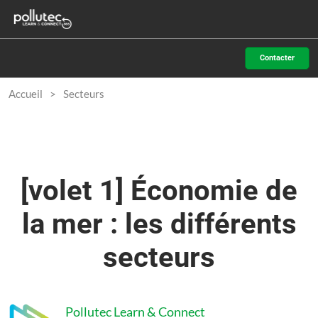
Accéder
N
au
d
contenu
p
Contacter
o
Accueil
Secteurs
[volet 1] Économie de
la mer : les différents
secteurs
Pollutec Learn & Connect