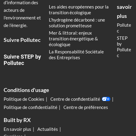
d’information des
savoir
Les aides européennes pour la
acteurs de
transition écologique
plus
l’environnement et
L’hydrogène décarboné : une
Pollute
de l’énergie.
solution prometteuse
c
Mer & littoral: enjeux
STEP
transition énergétique &
Suivre Pollutec
by
écologique
Pollute
La Responsabilité Sociétale
c
Suivre STEP by
des Entreprises
Pollutec
Conditions d'usage
Politique de Cookies
Centre de confidentialité
Politique de confidentialité
Centre de préférences
Built by RX
En savoir plus
Actualités