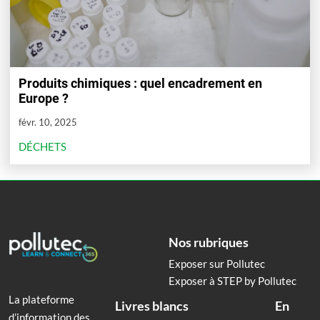
Produits chimiques : quel encadrement en
Europe ?
févr. 10, 2025
DÉCHETS
Nos rubriques
Exposer sur Pollutec
Exposer à STEP by Pollutec
La plateforme
Livres blancs
En
d’information des