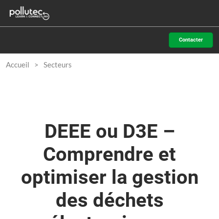
Accéder
N
au
d
contenu
p
Contacter
o
Accueil
Secteurs
DEEE ou D3E –
Comprendre et
optimiser la gestion
des déchets