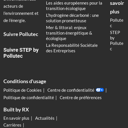
savoir
Les aides européennes pour la
acteurs de
transition écologique
plus
l’environnement et
L’hydrogène décarboné : une
Pollute
de l’énergie.
solution prometteuse
c
Mer & littoral: enjeux
STEP
transition énergétique &
Suivre Pollutec
by
écologique
Pollute
La Responsabilité Sociétale
c
Suivre STEP by
des Entreprises
Pollutec
Conditions d'usage
Politique de Cookies
Centre de confidentialité
Politique de confidentialité
Centre de préférences
Built by RX
En savoir plus
Actualités
Carrières