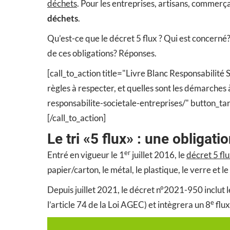
déchets
. Pour les entreprises, artisans, commerç
déchets
.
Qu’est-ce que le décret 5 flux ? Qui est concerné
de ces obligations? Réponses.
[call_to_action title="Livre Blanc Responsabilit
règles à respecter, et quelles sont les démarche
responsabilite-societale-entreprises/" butto
[/call_to_action]
Le tri «5 flux» : une obligat
er
Entré en vigueur le 1
juillet 2016, le
décret 5 fl
papier/carton, le métal, le plastique, le verre et le
Depuis juillet 2021, le décret n°2021-950 inclut l
e
l’article 74 de la Loi AGEC) et intègrera un 8
flux