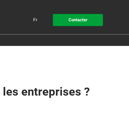
Fr
Contacter
Fr
En
Pollutec
 STEP by Pollutec
 les entreprises ?