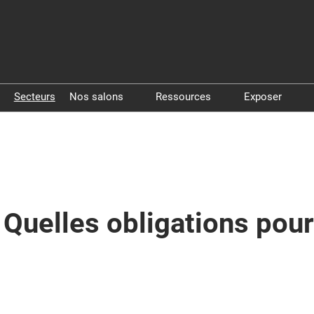
Secteurs
Nos salons
Ressources
Exposer
Pollutec
Livres blancs
Exposer à 
Step By Pollutec
Vidéos
Exposer à
 Quelles obligations pour