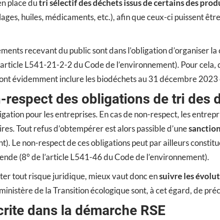
 en place du
tri sélectif des déchets issus de certains des prod
ges, huiles, médicaments, etc.), afin que ceux-ci puissent êtr
ments recevant du public sont dans l’obligation d’organiser la 
l (article L541-21-2-2 du Code de l’environnement). Pour cela, 
ont évidemment inclure les biodéchets au 31 décembre 2023 et,
-respect des obligations de tri des 
bligation pour les entreprises. En cas de non-respect, les entr
res. Tout refus d’obtempérer est alors passible d’une
sanctio
t). Le non-respect de ces obligations peut par ailleurs constit
e (8° de l’article L541-46 du Code de l’environnement).
er tout risque juridique, mieux vaut donc en
suivre les évolu
 ministère de la Transition écologique sont, à cet égard, de préc
nscrite dans la démarche RSE