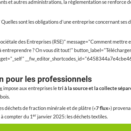
ants et autres administrations, la règlementation se renforce 
? Quelles sont les obligations d’une entreprise concernant ses
é Sociétale des Entreprises (RSE)" message="Comment mettre en
s à entreprendre ? On vous dit tout!" button_label="Télécharge
n_target="_self" __fw_editor_shortcodes_id="6458344a7e4c
ion pour les professionnels
ux
impose aux entreprises le
tri à la source et la collecte sépa
 bois.
es déchets de fraction minérale et de plâtre («
7 flux
») provena
er
 à compter du 1
janvier 2025: les déchets textiles.