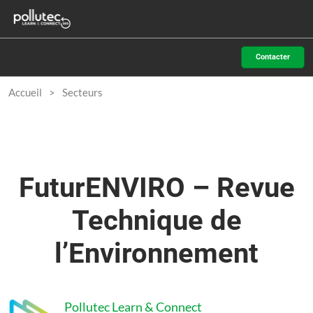
Accéder
N
au
d
contenu
p
Contacter
o
Accueil
Secteurs
FuturENVIRO – Revue
Technique de
l’Environnement
Pollutec Learn & Connect