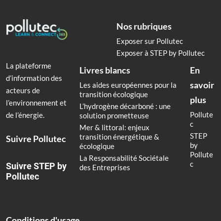
Nos rubriques
Exposer sur Pollutec
Exposer à STEP by Pollutec
La plateforme
Livres blancs
En
d’information des
savoir
Les aides européennes pour la
acteurs de
transition écologique
plus
l’environnement et
L’hydrogène décarboné : une
Pollute
de l’énergie.
solution prometteuse
c
Mer & littoral: enjeux
STEP
transition énergétique &
Suivre Pollutec
by
écologique
Pollute
La Responsabilité Sociétale
c
Suivre STEP by
des Entreprises
Pollutec
Conditions d'usage