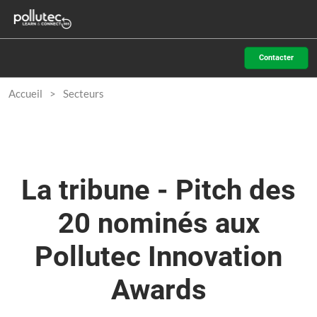
Accéder
N
au
d
contenu
p
Contacter
o
Accueil
Secteurs
La tribune - Pitch des
20 nominés aux
Pollutec Innovation
Awards