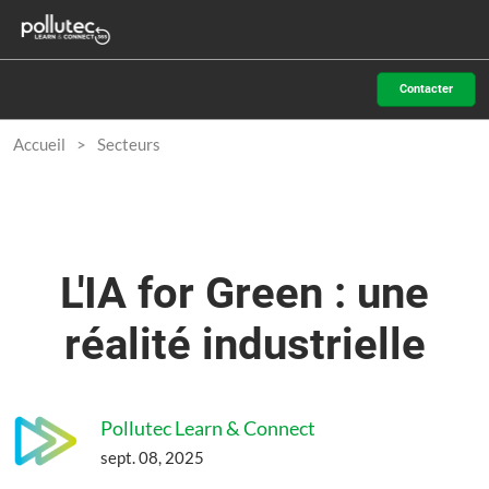
Accéder
N
au
d
contenu
p
Contacter
o
Accueil
Secteurs
L'IA for Green : une
réalité industrielle
Pollutec Learn & Connect
sept. 08, 2025