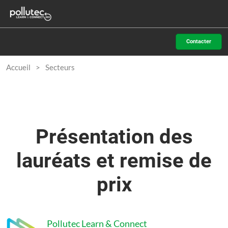
Accéder
N
au
d
contenu
p
Contacter
o
Accueil
Secteurs
Présentation des
lauréats et remise de
prix
Pollutec Learn & Connect