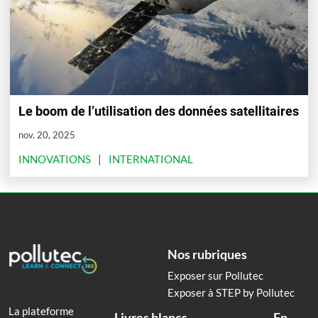
Le boom de l’utilisation des données satellitaires
nov. 20, 2025
INNOVATIONS
INTERNATIONAL
Nos rubriques
Exposer sur Pollutec
Exposer à STEP by Pollutec
La plateforme
Livres blancs
En