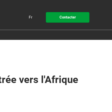
Fr
Contacter
Fr
En
Pollutec
 STEP by Pollutec
rée vers l'Afrique