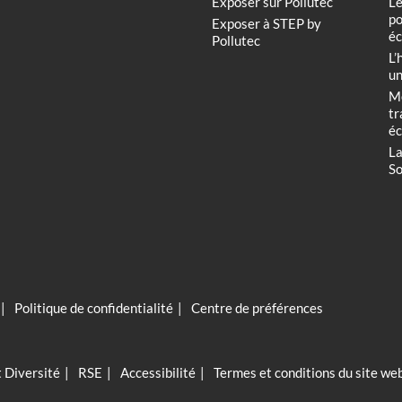
Exposer sur Pollutec
Le
po
Exposer à STEP by
éc
Pollutec
L’
un
Me
tr
éc
La
So
Politique de confidentialité
Centre de préférences
t Diversité
RSE
Accessibilité
Termes et conditions du site we