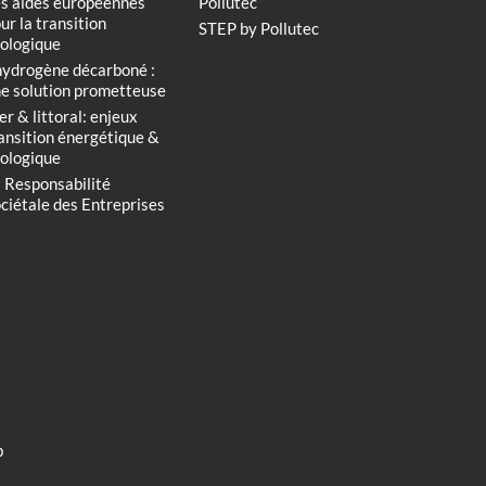
s aides européennes
Pollutec
ur la transition
STEP by Pollutec
ologique
hydrogène décarboné :
e solution prometteuse
r & littoral: enjeux
ansition énergétique &
ologique
 Responsabilité
ciétale des Entreprises
b