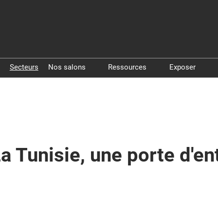
Secteurs
Nos salons
Ressources
Exposer
Pollutec
Livres blancs
Exposer à 
Step By Pollutec
Vidéos
Exposer à
a Tunisie, une porte d'ent