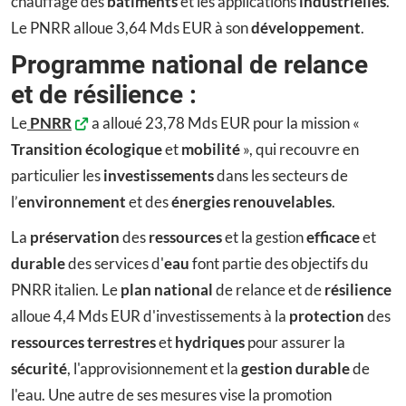
chauffage des
bâtiments
et les applications
industrielles
.
Le PNRR alloue 3,64 Mds EUR à son
développement
.
Programme national de relance
et de résilience :
Le
PNRR
a alloué 23,78 Mds EUR pour la mission «
Transition écologique
et
mobilité
», qui recouvre en
particulier les
investissements
dans les secteurs de
l’
environnement
et des
énergies renouvelables
.
La
préservation
des
ressources
et la gestion
efficace
et
durable
des services d'
eau
font partie des objectifs du
PNRR italien. Le
plan national
de relance et de
résilience
alloue 4,4 Mds EUR d'investissements à la
protection
des
ressources terrestres
et
hydriques
pour assurer la
sécurité
, l'approvisionnement et la
gestion durable
de
l'eau. Une autre de ses mesures vise la promotion