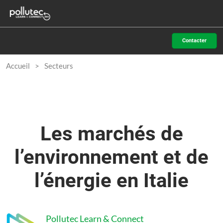
Accéder
N
au
d
contenu
p
Contacter
o
Accueil
Secteurs
Les marchés de
l’environnement et de
l’énergie en Italie
Pollutec Learn & Connect