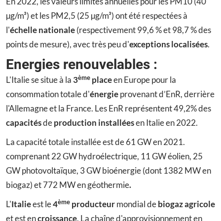
En 2022, les valeurs limites annuelles pour les PM10 (40
µg/m³) et les PM2,5 (25 µg/m³) ont été respectées à
l'
échelle nationale
(respectivement 99,6 % et 98,7 % des
points de mesure), avec très peu d'
exceptions localisées
.
Energies renouvelables :
ème
L'Italie se situe à la
3
place
en Europe pour la
consommation totale d'
énergie
provenant d’EnR, derrière
l'Allemagne et la France. Les EnR représentent 49,2% des
capacités
de
production installées
en Italie en 2022.
La capacité totale installée est de 61 GW en 2021.
comprenant 22 GW hydroélectrique, 11 GW éolien, 25
GW photovoltaïque, 3 GW bioénergie (dont 1382 MW en
biogaz) et 772 MW en géothermie
.
ème
L'
Italie
est le
4
producteur
mondial de
biogaz agricole
et est en
croissance
. La chaîne d'approvisionnement en