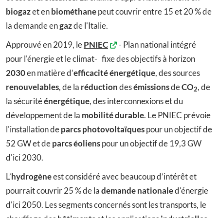
biogaz
et en
biométhane
peut couvrir entre 15 et 20 % de
la demande en
gaz
de l'Italie.
Approuvé en 2019, le
PNIEC
- Plan national intégré
pour l'énergie et le climat- fixe des objectifs à horizon
2030
en matière d’
efficacité énergétique
, des sources
renouvelables
, de la
réduction
des
émissions
de
CO
, de
2
la sécurité
énergétique
, des interconnexions et du
développement de la
mobilité durable
. Le PNIEC prévoie
l'installation de
parcs photovoltaïques
pour un objectif de
52 GW et de
parcs éoliens
pour un objectif de 19,3 GW
d'ici 2030.
L’
hydrogène
est considéré avec beaucoup d’intérêt et
pourrait couvrir 25 % de la
demande nationale
d'énergie
d'ici 2050. Les segments concernés sont les transports, le