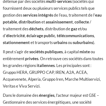
détenue par des sociétés
multi
-
services
(sociétés qui
fournissent deux ou plusieurs services publics tels que
gestion des
services intégrés
de l'eau, traitement de l’
eau
potable
,
distribution
et
assainissement
,
collecte
/
traitement des
déchets
, distribution de
gaz
et/ou
d'
électricité
,
éclairage public
,
télécommunications
,
stationnement
et transports
urbains
ou
suburbains
).
Il peut s'agir de
sociétés publiques
, à capital
mixte
ou
entièrement
privées
. On retrouve ces sociétés dans toutes
les grandes régions
italiennes
. Les principales sont :
Gruppo HERA, GRUPPO CAP, IREN, A2A, ACEA,
Acquevenete, Alperia, Gruppo Iren, Marche Multiservizi,
Veritas e Viva Servizi.
Dans le domaine des
énergies
, l’acteur majeur est GSE –
Gestionnaire des services énergétiques, une société