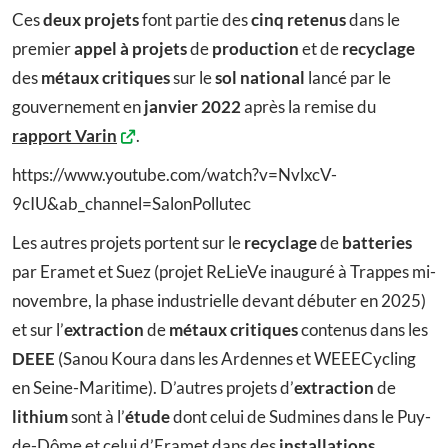
Ces
deux projets
font partie des
cinq retenus
dans le
premier
appel à projets
de
production
et de
recyclage
des
métaux critiques
sur le
sol national
lancé par le
gouvernement en
janvier 2022
après la remise du
rapport Varin
.
https://www.youtube.com/watch?v=NvlxcV-
9cIU&ab_channel=SalonPollutec
Les autres projets portent sur le
recyclage
de
batteries
par Eramet et Suez (projet ReLieVe inauguré à Trappes mi-
novembre, la phase industrielle devant débuter en 2025)
et sur l’
extraction
de
métaux critiques
contenus dans les
DEEE
(Sanou Koura dans les Ardennes et WEEECycling
en Seine-Maritime). D’autres projets d’
extraction
de
lithium
sont à l’
étude
dont celui de Sudmines dans le Puy-
de-Dôme et celui d’Eramet dans des
installations