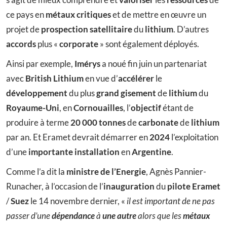
ce pays en
métaux critiques
et de mettre en œuvre un
projet de
prospection
satellitaire
du
lithium
. D’autres
accords
plus «
corporate
» sont également déployés.
Ainsi par exemple,
Imérys
a noué fin juin un partenariat
avec
British Lithium
en vue d’
accélérer
le
développement
du plus
grand gisement
de
lithium
du
Royaume-Uni
, en
Cornouailles
, l’
objectif
étant de
produire à terme
20 000 tonnes
de
carbonate
de
lithium
par an. Et Eramet devrait démarrer en
2024
l’exploitation
d’une
importante installation
en
Argentine
.
Comme l’a dit la
ministre de l’Energie
, Agnès Pannier-
Runacher, à l’occasion de l’
inauguration
du
pilote Eramet
/
Suez
le 14 novembre dernier, «
il est important de ne pas
passer d’une
dépendance
à
une autre
alors que les
métaux