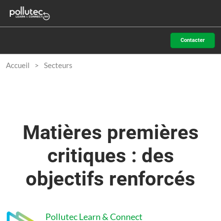
Accéder
N
au
d
contenu
p
Contacter
o
Accueil
Secteurs
Matières premières
critiques : des
objectifs renforcés
Pollutec Learn & Connect