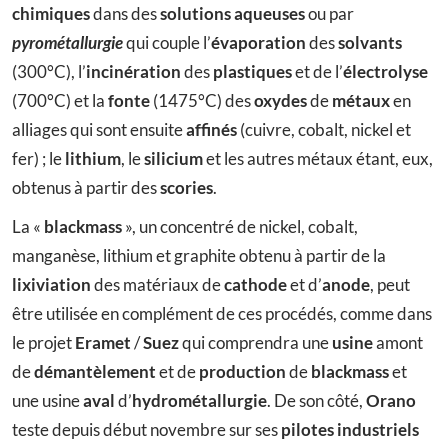
chimiques
dans des
solutions aqueuses
ou par
pyrométallurgie
qui couple l’
évaporation
des
solvants
(300°C), l’
incinération
des
plastiques
et de l’
électrolyse
(700°C) et la
fonte
(1475°C) des
oxydes
de
métaux
en
alliages qui sont ensuite
affinés
(cuivre, cobalt, nickel et
fer) ; le
lithium
, le
silicium
et les autres métaux étant, eux,
obtenus à partir des
scories
.
La «
blackmass
», un concentré de nickel, cobalt,
manganèse, lithium et graphite obtenu à partir de la
lixiviation
des matériaux de
cathode
et d’
anode
, peut
être utilisée en complément de ces procédés, comme dans
le projet
Eramet
/
Suez
qui comprendra une
usine
amont
de
démantèlement
et de
production
de
blackmass
et
une usine
aval
d’
hydrométallurgie
. De son côté,
Orano
teste depuis début novembre sur ses
pilotes industriels