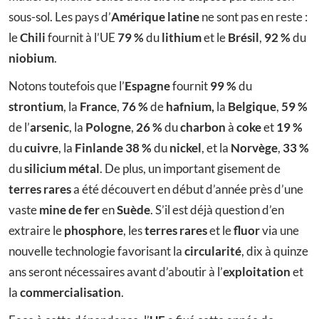
sous-sol. Les pays d’
Amérique latine
ne sont pas en reste :
le
Chili
fournit à l’UE
79 %
du
lithium
et le
Brésil
,
92 %
du
niobium
.
Notons toutefois que l’
Espagne
fournit
99 %
du
strontium
, la
France
,
76 %
de
hafnium,
la
Belgique
,
59 %
de l’
arsenic
, la
Pologne
,
26 %
du
charbon
à
coke
et
19 %
du
cuivre
, la
Finlande 38 %
du
nickel
, et la
Norvège
,
33 %
du
silicium métal
. De plus, un important gisement de
terres rares
a été découvert en début d’année près d’une
vaste
mine de fer
en
Suède
. S’il est déjà question d’en
extraire le
phosphore
, les
terres rares
et le
fluor
via une
nouvelle technologie favorisant la
circularité
, dix à quinze
ans seront nécessaires avant d’aboutir à l’
exploitation
et
la
commercialisation
.