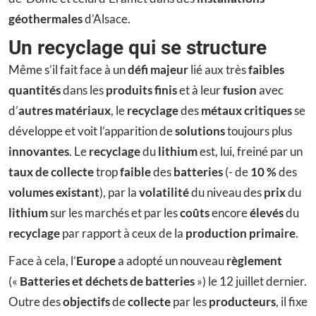
géothermales
d’Alsace.
Un recyclage qui se structure
Même s’il fait face à un
défi majeur
lié aux très
faibles
quantités
dans les
produits finis
et à leur
fusion
avec
d’
autres matériaux
, le
recyclage
des
métaux critiques
se
développe et voit l’apparition de
solutions
toujours plus
innovantes
. Le
recyclage
du
lithium
est, lui, freiné par un
taux de collecte
trop
faible
des
batteries
(- de
10 %
des
volumes existant
), par la
volatilité
du niveau des
prix
du
lithium
sur les marchés et par les
coûts
encore
élevés
du
recyclage
par rapport à ceux de la
production primaire
.
Face à cela, l’
Europe
a adopté un nouveau
règlement
(«
Batteries et déchets de batteries
») le 12 juillet dernier.
Outre des
objectifs
de
collecte
par les
producteurs
, il fixe