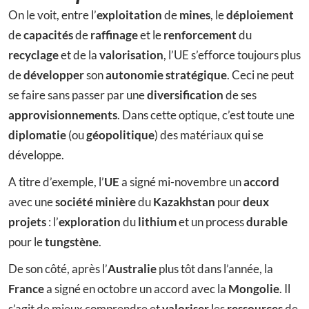
On le voit, entre l’
exploitation
de
mines
, le
déploiement
de
capacités
de
raffinage
et le
renforcement
du
recyclage
et de la
valorisation
, l’UE s’efforce toujours plus
de
développer
son
autonomie stratégique
. Ceci ne peut
se faire sans passer par une
diversification
de ses
approvisionnements
. Dans cette optique, c’est toute une
diplomatie
(ou
géopolitique
) des matériaux qui se
développe.
A titre d’exemple, l’
UE
a signé mi-novembre un
accord
avec une
société minière
du
Kazakhstan
pour
deux
projets
: l’
exploration
du
lithium
et un process
durable
pour le
tungstène
.
De son côté, après l’
Australie
plus tôt dans l’année, la
France
a signé en octobre un accord avec la
Mongolie
. Il
s’agit de mieux comprendre et
valoriser
les
ressources
de