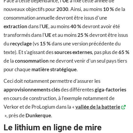
Face à cette dépendance, l’
UE
a fixé cette année de
nouveaux objectifs pour
2030
. Ainsi, au moins
10 %
de la
consommation annuelle devront être issus d’une
extraction
dans l’
UE
, au moins
40 %
devront avoir été
transformés dans l’
UE
et au moins
25 %
devront être issus
du
recyclage
(vs
15 %
dans une version précédente du
texte). Et s’agissant des
sources externes
, pas plus de
65 %
de la
consommation
ne devront venir d’un seul pays tiers
pour chaque
matière stratégique
.
Ceci doit notamment permettre d’assurer les
approvisionnements clés
des différentes
giga-factories
en cours de construction, à l’exemple notamment de
Verkor et de ProLogium dans la «
vallée de la batterie
», près de
Dunkerque
.
Le lithium en ligne de mire