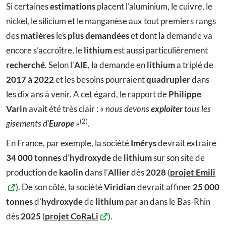
Si certaines
estimations
placent l’aluminium, le cuivre, le
nickel, le silicium et le manganèse aux tout premiers rangs
des
matières
les
plus demandées
et dont la demande va
encore s’accroître, le
lithium
est aussi particulièrement
recherché
. Selon l’
AIE
, la demande en
lithium
a triplé de
2017 à 2022
et les besoins pourraient
quadrupler
dans
les dix ans à venir. A cet égard, le rapport de
Philippe
Varin
avait été très clair : «
nous devons
exploiter
tous les
(2)
gisements d’
Europe
»
.
En France, par exemple, la société
Imérys
devrait extraire
34 000 tonnes
d’
hydroxyde
de
lithium
sur son site de
production de
kaolin
dans l’
Allier
dès
2028
(
projet Emili
). De son côté, la société
Viridian
devrait affiner
25 000
tonnes
d’
hydroxyde
de
lithium
par an dans le Bas-Rhin
dès
2025
(
projet CoRaLi
).