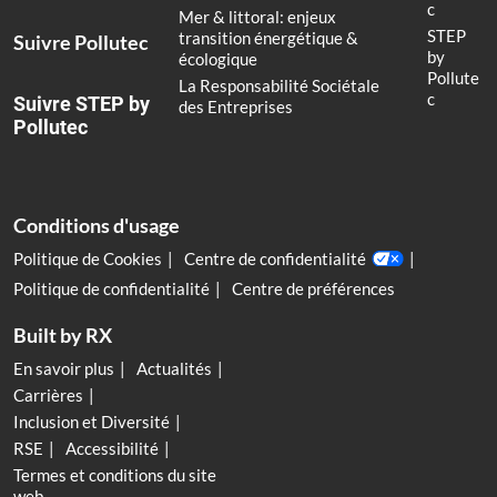
c
Mer & littoral: enjeux
STEP
transition énergétique &
Suivre Pollutec
by
écologique
Pollute
La Responsabilité Sociétale
c
Suivre STEP by
des Entreprises
Pollutec
Conditions d'usage
Politique de Cookies
Centre de confidentialité
Politique de confidentialité
Centre de préférences
Built by RX
En savoir plus
Actualités
Carrières
Inclusion et Diversité
RSE
Accessibilité
Termes et conditions du site
web