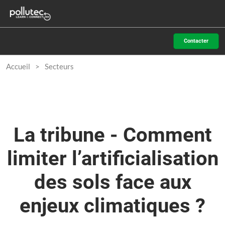
Accéder
N
au
d
contenu
p
Contacter
o
Accueil
Secteurs
La tribune - Comment
limiter l’artificialisation
des sols face aux
enjeux climatiques ?