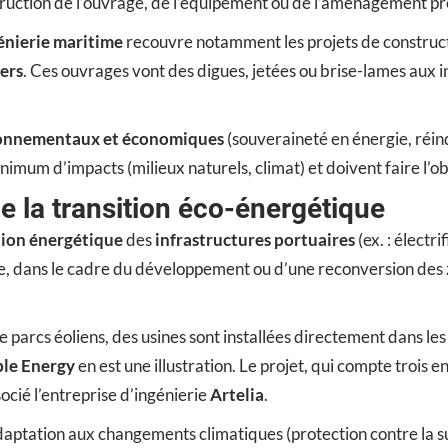
struction de l’ouvrage, de l’équipement ou de l’aménagement pré
énierie maritime
recouvre notamment les projets de construct
iers
. Ces ouvrages vont des digues, jetées ou brise-lames aux i
ironnementaux et économiques
(souveraineté en énergie, réindus
mum d’impacts (milieux naturels, climat) et doivent faire l’obj
e la transition éco-énergétique
tion énergétique
des
infrastructures portuaires
(ex. : électr
, dans le cadre du développement ou d’une reconversion des 
e parcs éoliens, des usines sont installées directement dans le
le Energy
en est une illustration. Le projet, qui compte trois 
ocié l’entreprise d’ingénierie
Artelia
.
adaptation aux changements climatiques (protection contre la s