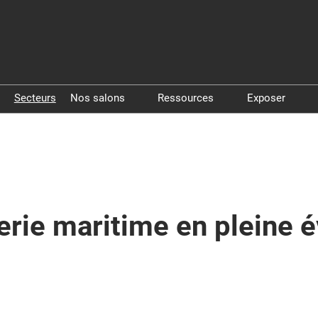
Secteurs
Nos salons
Ressources
Exposer
Pollutec
Livres blancs
Exposer à 
Step By Pollutec
Vidéos
Exposer à
ierie maritime en pleine é