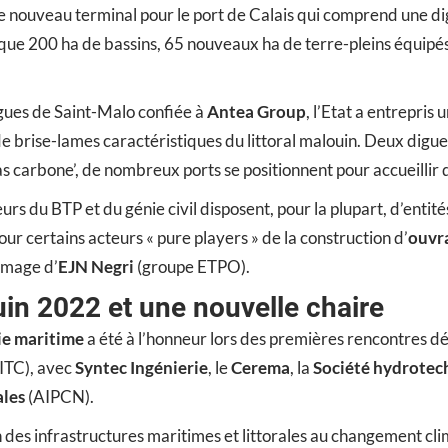
de nouveau terminal pour le port de Calais qui comprend une di
 que 200 ha de bassins, 65 nouveaux ha de terre-pleins équipés (
igues de Saint-Malo confiée à
Antea Group
, l’Etat a entrepri
e brise-lames caractéristiques du littoral malouin. Deux digue
s carbone’, de nombreux ports se positionnent pour accueillir d
rs du BTP et du génie civil disposent, pour la plupart, d’entité
pour certains acteurs « pure players » de la construction d’
ouvr
’image d’
EJN Negri
(groupe ETPO).
uin 2022 et une nouvelle chaire
ie maritime
a été à l’honneur lors des premières rencontres dé
ITC), avec
Syntec Ingénierie
, le
Cerema
, la
Société hydrotec
ales
(AIPCN).
on des infrastructures maritimes et littorales au changement 