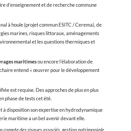
 Chaire d’enseignement et de recherche commune
 canal à houle (projet commun ESITC / Cerema), de
nergies marines, risques littoraux, aménagements
nvironnemental et les questions thermiques et
uvrages maritimes
ou encore l’élaboration de
le chaire entend « œuvrer pour le développement
ifiée est requise. Des approches de plus en plus
n phase de tests cet été.
t à disposition son expertise en hydrodynamique
erie maritime a un bel avenir devant elle.
n compte des risques associés, gestion patrimoniale