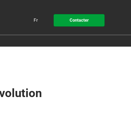
Fr
Contacter
Fr
En
Pollutec
 STEP by Pollutec
volution