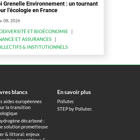
i Grenelle Environnement : un tournant
ur l’écologie en France
v. 08, 2026
ODIVERSITÉ ET BIOÉCONOMIE
NANCE ET ASSURANCES
LLECTIFS & INSTITUTIONNELS
ivres blancs
En savoir plus
s aides européennes
Pollutec
ur la transition
STEP by Pollutec
ologique
hydrogène décarboné :
e solution prometteuse
r & littoral: enjeux
ansition énergétique &