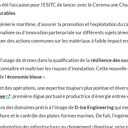
ée a été l’occasion pour l’ESITC de lancer avec le Cerema une
urables
.
ngénierie maritime, d’assurer la promotion et l’exploitation du
inalisée ou d’innovation partenariale sur différents sujets (é
opper des actions communes sur les matériaux à faible impact e
’usage de drones dans la qualification de la
résilience des o
onnaître et maîtriser les risques d’inondation. Cette nouvel
e l’
économie bleue
».
t des opérations, une expertise toujours plus pointue et divers
kwe
, première digue portuaire productrice d’énergie entrée e
ans des domaines précis à l’image de
D-Ice Engineering
qui me
ore et le contrôle des plates-formes marines. De fait, l’ingéni
 adaptation des infrastructures au changement climatique, prise e