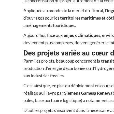
la concrétisation du projet, autrement dit la con
Appliquée au monde de la mer et du littoral, l’
ing
d’ouvrages pour les
territoires maritimes et côt
aménagements touristiques.
Aujourd’hui, face aux
enjeux climatiques, env
deviennent plus complexes, doivent générer le mini
Des projets variés au cœur d
Parmi les projets, beaucoup concernent la
transi
production d’énergie décarbonée ou d’hydrogène
aux industries fossiles.
C’est ainsi que, en plus du déploiement en cours d
réalisée au Havre par
Siemens Gamesa Renewab
pales, base portuaire logistique) a notamment ass
D’autres projets s’inscrivent dans la nécessaire 