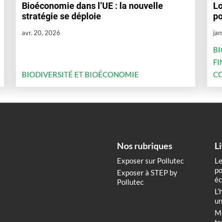
Bioéconomie dans l’UE : la nouvelle
Lo
stratégie se déploie
po
avr. 20, 2026
jan
BI
FI
BIODIVERSITÉ ET BIOÉCONOMIE
CO
Nos rubriques
L
Exposer sur Pollutec
Le
po
Exposer à STEP by
éc
Pollutec
L’
un
Me
tr