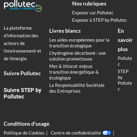
Nos rubriques
Exposer sur Pollutec
Exposer à STEP by Pollutec
La plateforme
Livres blancs
En
d’information des
savoir
Les aides européennes pour la
acteurs de
transition écologique
plus
l’environnement et
L’hydrogène décarboné : une
Pollute
de l’énergie.
solution prometteuse
c
Mer & littoral: enjeux
STEP
transition énergétique &
Suivre Pollutec
by
écologique
Pollute
La Responsabilité Sociétale
c
Suivre STEP by
des Entreprises
Pollutec
Conditions d'usage
Politique de Cookies
Centre de confidentialité