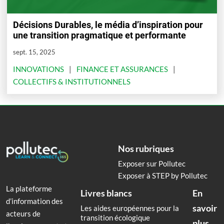
Décisions Durables, le média d’inspiration pour
une transition pragmatique et performante
sept. 15, 2025
INNOVATIONS
FINANCE ET ASSURANCES
COLLECTIFS & INSTITUTIONNELS
Nos rubriques
Exposer sur Pollutec
Exposer à STEP by Pollutec
La plateforme
Livres blancs
En
d’information des
savoir
Les aides européennes pour la
acteurs de
transition écologique
plus