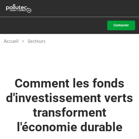
Accéder
N
au
d
contenu
p
Contacter
o
Accueil
Secteurs
Comment les fonds
d'investissement verts
transforment
l'économie durable