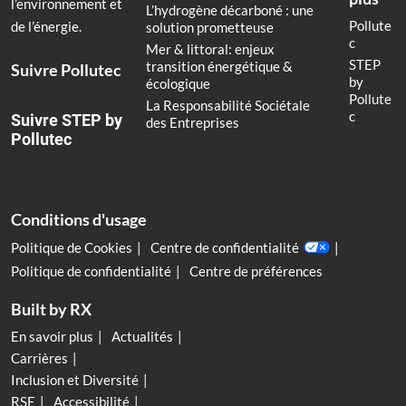
l’environnement et
L’hydrogène décarboné : une
Pollute
de l’énergie.
solution prometteuse
c
Mer & littoral: enjeux
STEP
transition énergétique &
Suivre Pollutec
by
écologique
Pollute
La Responsabilité Sociétale
c
Suivre STEP by
des Entreprises
Pollutec
Conditions d'usage
Politique de Cookies
Centre de confidentialité
Politique de confidentialité
Centre de préférences
Built by RX
En savoir plus
Actualités
Carrières
Inclusion et Diversité
RSE
Accessibilité