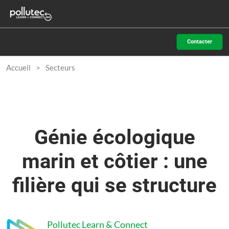
Accéder
N
au
d
contenu
p
Contacter
o
Accueil
Secteurs
Génie écologique
marin et côtier : une
filière qui se structure
Pollutec Learn & Connect