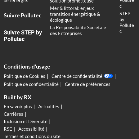
Pollute
de l’énergie.
solution prometteuse
c
Mer & littoral: enjeux
STEP
transition énergétique &
Suivre Pollutec
by
écologique
Pollute
La Responsabilité Sociétale
c
Suivre STEP by
des Entreprises
Pollutec
Conditions d'usage
Politique de Cookies
Centre de confidentialité
Politique de confidentialité
Centre de préférences
Built by RX
En savoir plus
Actualités
Carrières
Inclusion et Diversité
RSE
Accessibilité
Termes et conditions du site