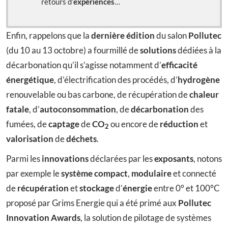
retours d’
expériences
…
Enfin, rappelons que la
dernière édition
du salon
Pollutec
(du 10 au 13 octobre) a fourmillé de
solutions
dédiées à la
décarbonation qu’il s’agisse notamment d’
efficacité
énergétique
, d’électrification des procédés, d’
hydrogène
renouvelable ou bas carbone, de récupération de
chaleur
fatale
, d’
autoconsommation
, de
décarbonation
des
fumées, de
captage
de
CO
ou encore de
réduction
et
2
valorisation
de
déchets
.
Parmi les
innovations
déclarées par les
exposants
, notons
par exemple le
système
compact
,
modulaire
et connecté
de
récupération
et
stockage
d’
énergie
entre 0° et 100°C
proposé par Grims Energie qui a été primé aux
Pollutec
Innovation Awards
, la solution de pilotage de systèmes