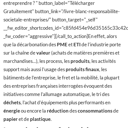
entreprendre ? " button_label="Télécharger
Gratuitement" button_link="/livre-blanc-responsabilite-
societale-entreprises/" button_target="_self"
__fw_editor_shortcodes_id="c85fd454e96d35165c33c4
_fw_coder="aggressive"][/call_to_action]En effet, alors
que la décarbonation des
PME
et
ETI
de l’industrie porte
sur la chaîne de
valeur
(achats de matières premières et
marchandises...), les process, les
produits
, les activités
support mais aussi l’usage des
produits finaux
, les
bâtiments de l’entreprise, le fret et la mobilité, la plupart
des entreprises françaises interrogées évoquent des
initiatives comme l’allumage automatique, le tri des
déchets
, l’achat d’équipements plus performants en
énergie
ou encore la
réduction
des
consommations
de
papier
et de
plastique
.