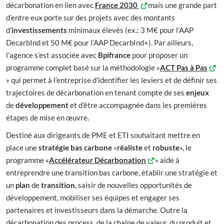
décarbonation en lien avec
France 2030
mais une grande part
d’entre eux porte sur des projets avec des montants
d’
investissements
minimaux élevés (ex.: 3 M€ pour l’AAP
DecarbInd et 50 M€ pour l’AAP DecarbInd+). Par ailleurs,
l’agence s’est associée avec
Bpifrance
pour proposer un
programme complet basé sur la méthodologie «
ACT Pas à Pas
» qui permet à l’entreprise d’identifier les leviers et de définir ses
trajectoires de décarbonation en tenant compte de ses
enjeux
de
développement
et d’être accompagnée dans les premières
étapes de mise en œuvre.
Destiné aux dirigeants de PME et ETI souhaitant mettre en
place une
stratégie bas carbone
«
réaliste
et
robuste
», le
programme «
Accélérateur Décarbonation
» aide à
entreprendre une transition bas carbone, établir une stratégie et
un
plan
de
transition
, saisir de nouvelles opportunités de
développement, mobiliser ses équipes et engager ses
partenaires et investisseurs dans la démarche. Outre la
décarbonation des process, de la chaîne de valeur, du produit et