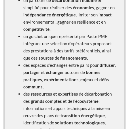
un parcours de
décarbonation fluidifié
et
simplifié pour réaliser des
économies
, gagner en
indépendance énergétique
, limiter son
impact
environnemental, gagner en résilience et en
compétitivité
,
un guichet unique représenté par Pacte PME
intégrant une sélection d’opérateurs proposant
des prestations à des tarifs préférentiels, ainsi
que des
sources
de
financements
,
des espaces d’échanges entre pairs pour
diffuser
,
partager
et
échanger
autours de
bonnes
pratiques
,
expérimentations
,
enjeux
et
défis
communs
,
des
ressources
et
expertises
de décarbonation
des
grands comptes
et de l’
écosystème
:
informations et appuis techniques à la mise en
œuvre des plans de
transition énergétique
,
identification de
solutions technologiques
,