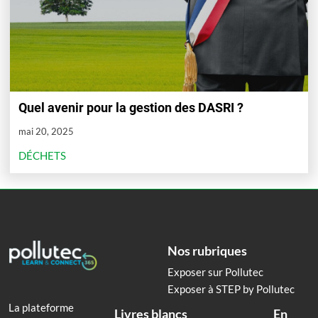
Quel avenir pour la gestion des DASRI ?
mai 20, 2025
DÉCHETS
Nos rubriques
Exposer sur Pollutec
Exposer à STEP by Pollutec
La plateforme
Livres blancs
En