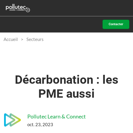
Accéder
N
au
d
contenu
p
Contacter
o
Accueil
Secteurs
Décarbonation : les
PME aussi
Pollutec Learn & Connect
oct. 23, 2023